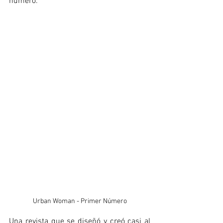
número. 
Urban Woman - Primer Número
Una revista que se diseñó y creó casi al 