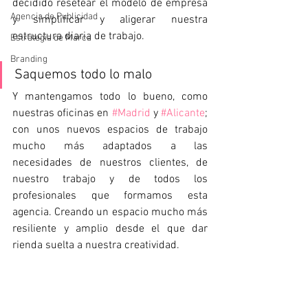
decidido resetear el modelo de empresa 
Agencia de Publicidad
y simplificar y aligerar nuestra 
estructura diaria de trabajo. 
Estrategia de Marca
Branding
Saquemos todo lo malo
Y mantengamos todo lo bueno, como 
nuestras oficinas en 
#Madrid
 y 
#Alicante
; 
con unos nuevos espacios de trabajo 
mucho más adaptados a las 
necesidades de nuestros clientes, de 
nuestro trabajo y de todos los 
profesionales que formamos esta 
agencia. Creando un espacio mucho más 
resiliente y amplio desde el que dar 
rienda suelta a nuestra creatividad. 