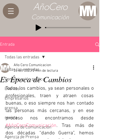
AñoCero
Comunicación
Entrada
Todas las entradas
Año Cero Comunicacion
Todas las entradas
26 oct 2023
2 min de lectura
Es Época de Cambios
Comunicación política
Todos los cambios, ya sean personales o 
Eventos
profesionales, traen y atraen cosas 
Empresarios
buenas, o eso siempre nos han contado 
prensa
las personas más cercanas, y en ese 
revista
proceso nos encontramos desde 
#AñoCeroComunicación
. Tras más de 
Agencia de Comunicación
dos décadas “dando Guerra”, hemos 
Agencia de Prensa