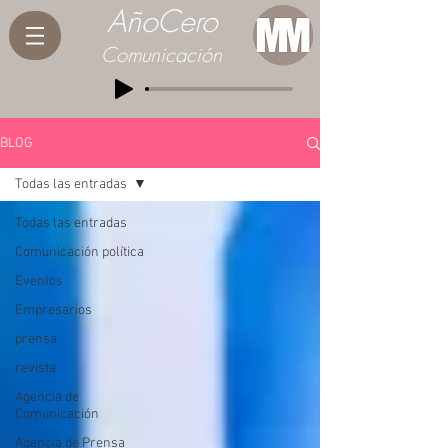
AñoCero
Comunicación
BLOG
Todas las entradas
Todas las entradas
Comunicación política
Eventos
Empresarios
prensa
revista
Agencia de
Comunicación
Agencia de Prensa