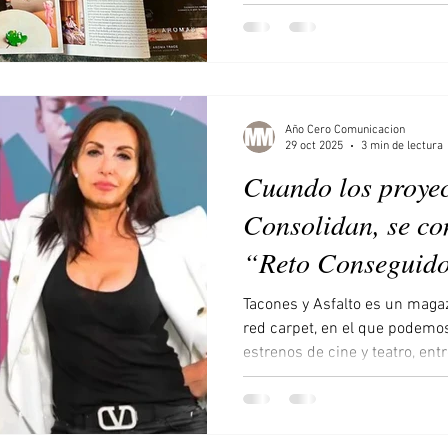
Año Cero Comunicacion
29 oct 2025
3 min de lectura
Cuando los proyec
Consolidan, se co
“Reto Conseguid
Tacones y Asfalto es un magaz
red carpet, en el que podemos
estrenos de cine y teatro, ent
mucha mucha cultura