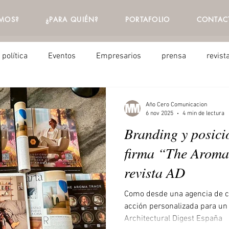
MOS?
¿PARA QUIÉN?
PORTAFOLIO
CONTAC
política
Eventos
Empresarios
prensa
revist
gencia de Prensa
Agencia de Publicidad
Estrategia de
Año Cero Comunicacion
6 nov 2025
4 min de lectura
Branding y posici
firma “The Aroma
revista AD
Como desde una agencia de 
acción personalizada para un 
Architectural Digest España