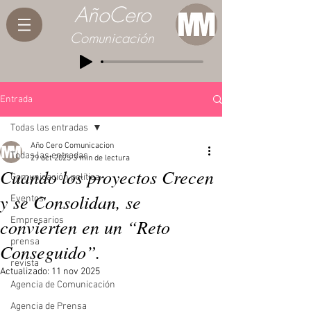
AñoCero
Comunicación
Entrada
Todas las entradas
Año Cero Comunicacion
Todas las entradas
29 oct 2025
3 min de lectura
Cuando los proyectos Crecen
Comunicación política
y se Consolidan, se
Eventos
convierten en un “Reto
Empresarios
prensa
Conseguido”.
revista
Actualizado:
11 nov 2025
Agencia de Comunicación
Agencia de Prensa