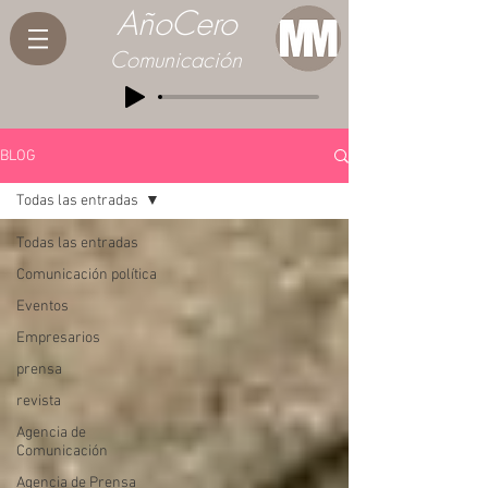
AñoCero
Comunicación
BLOG
Todas las entradas
Todas las entradas
Comunicación política
Eventos
Empresarios
prensa
revista
Agencia de
Comunicación
Agencia de Prensa